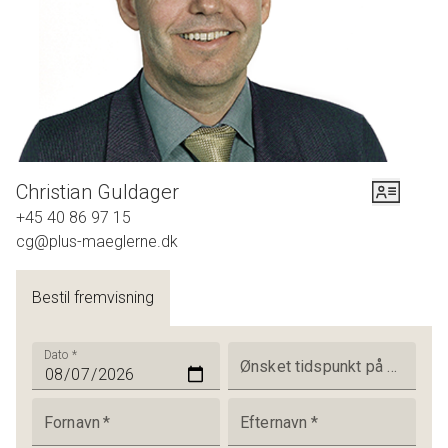
Christian Guldager
+45 40 86 97 15
cg@plus-maeglerne.dk
Bestil fremvisning
Dato
*
Ønsket tidspunkt på dagen
Fornavn
*
Efternavn
*