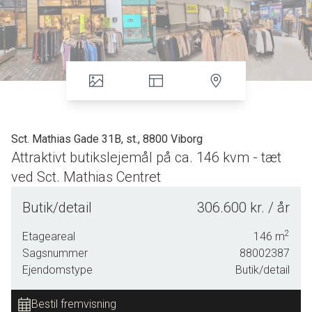
Sct. Mathias Gade 31B, st., 8800 Viborg
Attraktivt butikslejemål på ca. 146 kvm - tæt
ved Sct. Mathias Centret
Lejemålet fremtræder lyst, imødekommende med god
Butik/detail
306.600 kr. / år
loftshøjde samt store facadevinduer. AAA-placering midt
på byens store gågade.
2
Etageareal
146
m
Sagsnummer
88002387
Beliggenheden samt det enkle facadeudtryk og de store
Ejendomstype
Butik/detail
vinduespartier bevirker at lejemålet fremstår meget synligt i
gadebilledet.
Bestil fremvisning